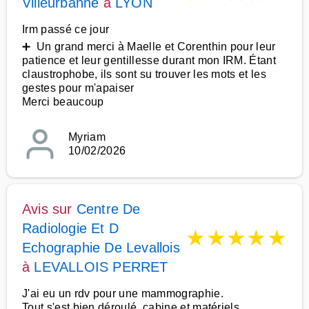
Villeurbanne
à
LYON
Irm passé ce jour
➕ Un grand merci à Maelle et Corenthin pour leur
patience et leur gentillesse durant mon IRM. Étant
claustrophobe, ils sont su trouver les mots et les
gestes pour m'apaiser
Merci beaucoup
Myriam
10/02/2026
Avis sur
Centre De
Radiologie Et D
★
★
★
★
★
Echographie De Levallois
à
LEVALLOIS PERRET
J'ai eu un rdv pour une mammographie.
Tout s'est bien déroulé, cabine et matériels.