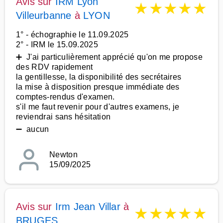
Avis sur
IRM Lyon
★
★
★
★
★
Villeurbanne
à
LYON
1° - échographie le 11.09.2025
2° - IRM le 15.09.2025
➕ J'ai particulièrement apprécié qu'on me propose
des RDV rapidement
la gentillesse, la disponibilité des secrétaires
la mise à disposition presque immédiate des
comptes-rendus d'examen.
s'il me faut revenir pour d'autres examens, je
reviendrai sans hésitation
➖ aucun
Newton
15/09/2025
Avis sur
Irm Jean Villar
à
★
★
★
★
★
BRUGES