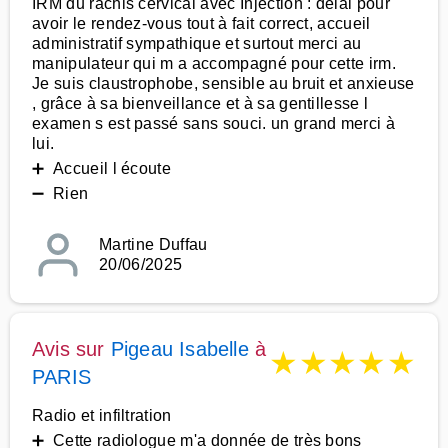
IRM du rachis cervical avec Injection : délai pour
avoir le rendez-vous tout à fait correct, accueil
administratif sympathique et surtout merci au
manipulateur qui m a accompagné pour cette irm.
Je suis claustrophobe, sensible au bruit et anxieuse
, grâce à sa bienveillance et à sa gentillesse l
examen s est passé sans souci. un grand merci à
lui.
➕ Accueil l écoute
➖ Rien
Martine Duffau
20/06/2025
Avis sur
Pigeau Isabelle
à
★
★
★
★
★
PARIS
Radio et infiltration
➕ Cette radiologue m'a donnée de très bons