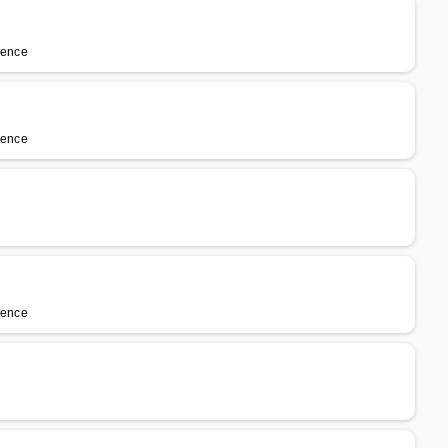
lence
lence
lence