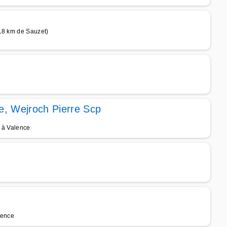
 18 km de Sauzet)
ie, Wejroch Pierre Scp
e à Valence
lence