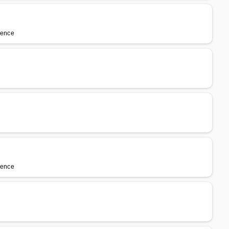
lence
lence