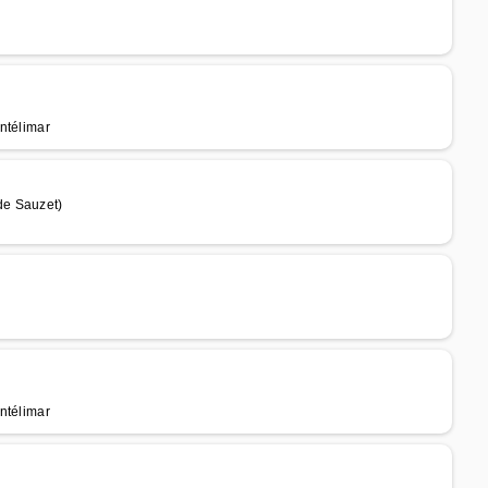
ntélimar
de Sauzet)
ntélimar