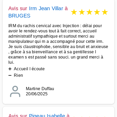
Avis sur
Irm Jean Villar
à
★
★
★
★
★
BRUGES
IRM du rachis cervical avec Injection : délai pour
avoir le rendez-vous tout à fait correct, accueil
administratif sympathique et surtout merci au
manipulateur qui m a accompagné pour cette irm.
Je suis claustrophobe, sensible au bruit et anxieuse
, grâce à sa bienveillance et à sa gentillesse l
examen s est passé sans souci. un grand merci à
lui.
➕ Accueil l écoute
➖ Rien
Martine Duffau
20/06/2025
Avis sur
Pigeau Isabelle
à