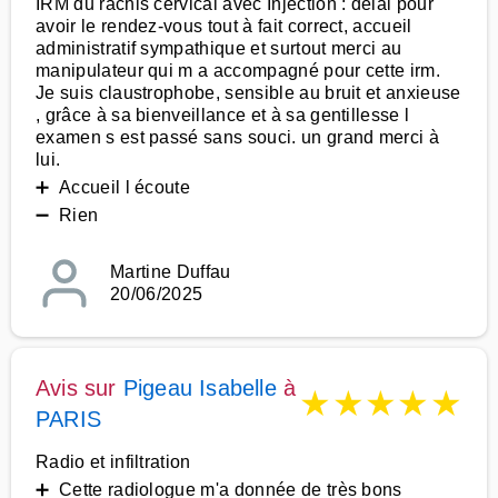
IRM du rachis cervical avec Injection : délai pour
avoir le rendez-vous tout à fait correct, accueil
administratif sympathique et surtout merci au
manipulateur qui m a accompagné pour cette irm.
Je suis claustrophobe, sensible au bruit et anxieuse
, grâce à sa bienveillance et à sa gentillesse l
examen s est passé sans souci. un grand merci à
lui.
➕ Accueil l écoute
➖ Rien
Martine Duffau
20/06/2025
Avis sur
Pigeau Isabelle
à
★
★
★
★
★
PARIS
Radio et infiltration
➕ Cette radiologue m'a donnée de très bons