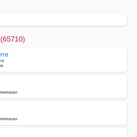
 (65710)
rre
an)
re
Lannemezan
Lannemezan