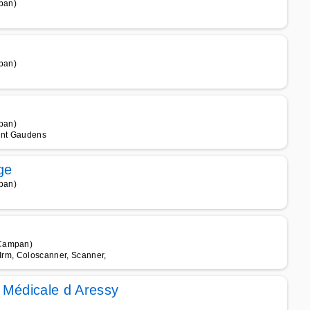
pan)
pan)
pan)
aint Gaudens
ge
pan)
 Campan)
 Irm, Coloscanner, Scanner,
t Médicale d Aressy