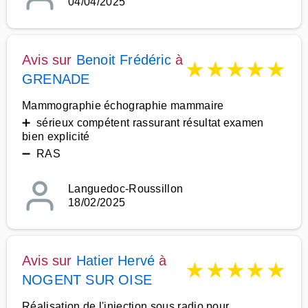
04/04/2025
Avis sur
Benoit Frédéric
à
★
★
★
★
★
GRENADE
Mammographie échographie mammaire
➕ sérieux compétent rassurant résultat examen
bien explicité
➖ RAS
Languedoc-Roussillon
18/02/2025
Avis sur
Hatier Hervé
à
★
★
★
★
★
NOGENT SUR OISE
Réalisation de l'injection sous radio pour