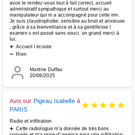
avoir le rendez-vous tout à fait correct, accueil
administratif sympathique et surtout merci au
manipulateur qui m a accompagné pour cette irm.
Je suis claustrophobe, sensible au bruit et anxieuse
, grâce à sa bienveillance et à sa gentillesse l
examen s est passé sans souci. un grand merci à
lui.
➕ Accueil l écoute
➖ Rien
Martine Duffau
20/06/2025
Avis sur
Pigeau Isabelle
à
★
★
★
★
★
PARIS
Radio et infiltration
➕ Cette radiologue m'a donnée de très bons
conseils et m'a prise d'urgence pour une infiltration