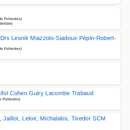
e Pollestres)
abestany
Drs Lesnik Miazzolo-Siadoux-Pépin-Robert-
e Pollestres)
)
tifol Cohen Guiry Lacombe Trabaud
 Pollestres)
, Jaillot, Leloir, Michalakis, Tixedor SCM