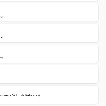
ret
ret
ret
onne (à 57 km de Pollestres)