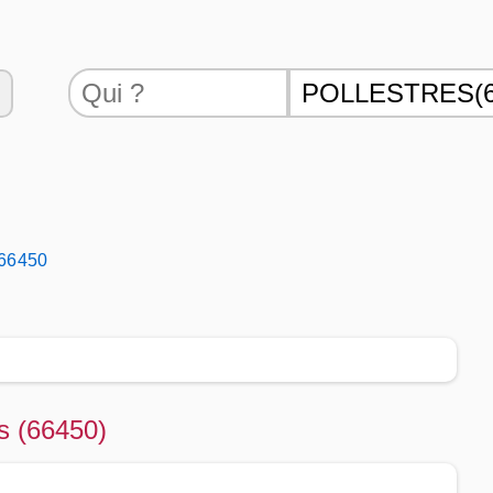
 66450
es (66450)