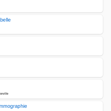
belle
eville
ammographie