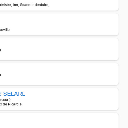
risée, Irm, Scanner dentaire,
eville
)
)
ie SELARL
ncourt)
x de Picardie