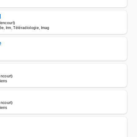
d
lencourt)
e, Irm, Téléradiologie, Imag
e
ncourt)
iens
ncourt)
iens