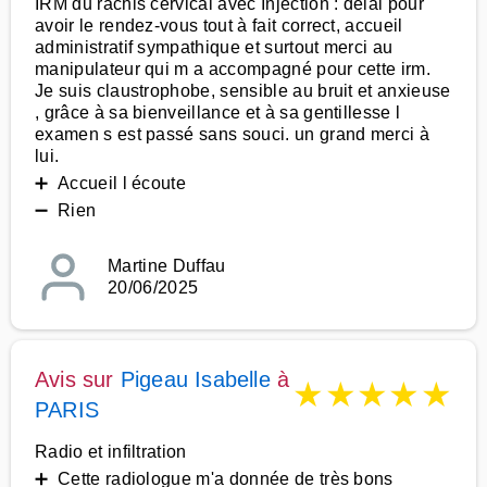
IRM du rachis cervical avec Injection : délai pour
avoir le rendez-vous tout à fait correct, accueil
administratif sympathique et surtout merci au
manipulateur qui m a accompagné pour cette irm.
Je suis claustrophobe, sensible au bruit et anxieuse
, grâce à sa bienveillance et à sa gentillesse l
examen s est passé sans souci. un grand merci à
lui.
➕ Accueil l écoute
➖ Rien
Martine Duffau
20/06/2025
Avis sur
Pigeau Isabelle
à
★
★
★
★
★
PARIS
Radio et infiltration
➕ Cette radiologue m'a donnée de très bons