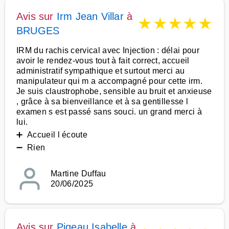
Avis sur
Irm Jean Villar
à
★
★
★
★
★
BRUGES
IRM du rachis cervical avec Injection : délai pour
avoir le rendez-vous tout à fait correct, accueil
administratif sympathique et surtout merci au
manipulateur qui m a accompagné pour cette irm.
Je suis claustrophobe, sensible au bruit et anxieuse
, grâce à sa bienveillance et à sa gentillesse l
examen s est passé sans souci. un grand merci à
lui.
➕ Accueil l écoute
➖ Rien
Martine Duffau
20/06/2025
Avis sur
Pigeau Isabelle
à