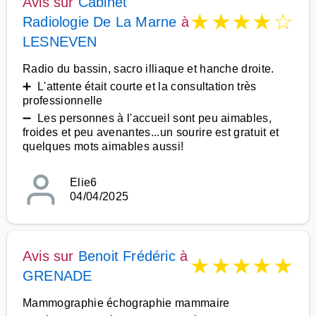
Avis sur
Cabinet
★
★
★
★
☆
Radiologie De La Marne
à
LESNEVEN
Radio du bassin, sacro illiaque et hanche droite.
➕ L'attente était courte et la consultation très
professionnelle
➖ Les personnes à l'accueil sont peu aimables,
froides et peu avenantes...un sourire est gratuit et
quelques mots aimables aussi!
Elie6
04/04/2025
Avis sur
Benoit Frédéric
à
★
★
★
★
★
GRENADE
Mammographie échographie mammaire