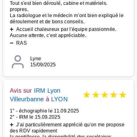
Tout s'est bien déroulé, cabine et matériels.
propres.
La radiologue et le médecin m'ont bien expliqué le
déroulement et de bons conseils.
➕ Accueil chaleureux par l'équipe passionnée.
Aucune attente, c'est appréciable.
➖ RAS
Lyne
15/09/2025
Avis sur
IRM Lyon
★
★
★
★
★
Villeurbanne
à
LYON
1° - échographie le 11.09.2025
2° - IRM le 15.09.2025
➕ J'ai particulièrement apprécié qu'on me propose
des RDV rapidement
la gentillesse, la disponibilité des secrétaires