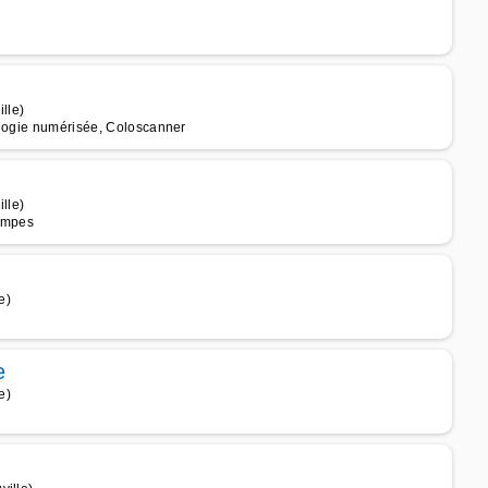
lle)
ologie numérisée, Coloscanner
lle)
tampes
e)
e
e)