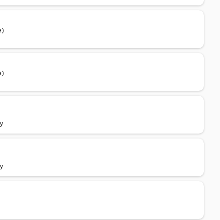
e)
e)
ry
ry