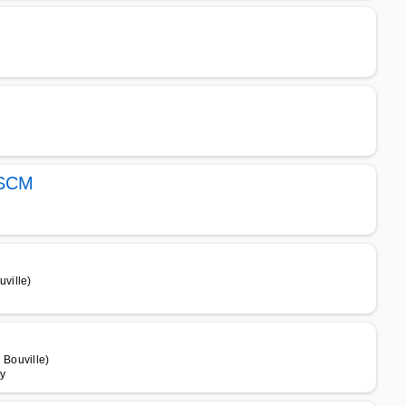
 SCM
ville)
Bouville)
ry