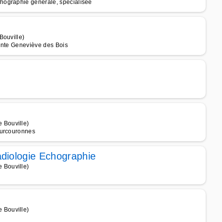
hographie générale, spécialisée
Bouville)
inte Geneviève des Bois
 Bouville)
ourcouronnes
diologie Echographie
 Bouville)
 Bouville)