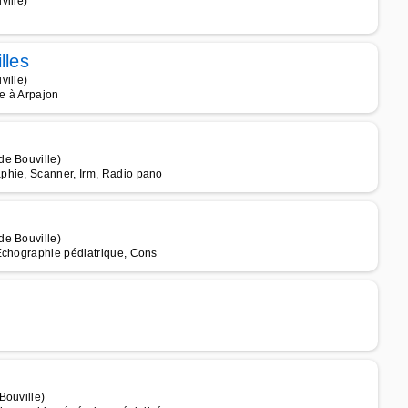
ville)
lles
ville)
ée à Arpajon
de Bouville)
phie, Scanner, Irm, Radio pano
de Bouville)
Echographie pédiatrique, Cons
Bouville)