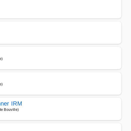
e)
e)
nner IRM
e Bouville)